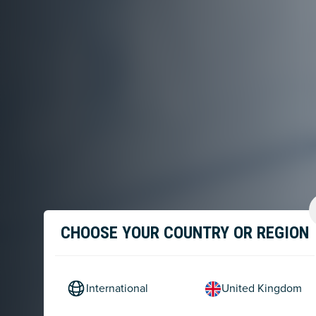
CHOOSE YOUR COUNTRY OR REGION
International
United Kingdom