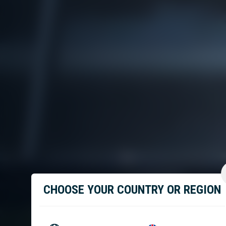
CHOOSE YOUR COUNTRY OR REGION