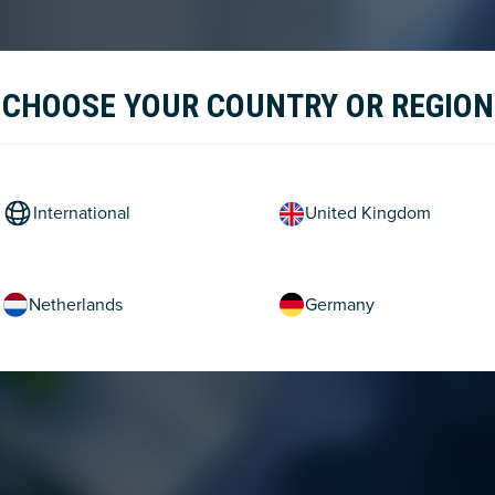
CHOOSE YOUR COUNTRY OR REGION
International
United Kingdom
Netherlands
Germany